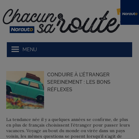
Skip
to
content
MENU
Ma voiture et moi
CONDUIRE À L’ÉTRANGER
Tests produit
SEREINEMENT : LES BONS
RÉFLEXES
Prendre la route
En avant
Développement durable
La tendance née il y a quelques années se confirme, de plus
en plus de français choisissent l’étranger pour passer leurs
Podcasts Norauto
vacances. Voyage au bout du monde ou virée dans un pays
voisin, les mêmes questions se posent lorsqu’il s’agit de