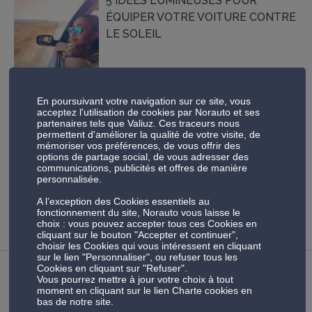
5 IDÉES LUMINEUSES POUR
ÉQUIPER VOTRE VOITURE CONTRE
LE SOLEIL
Le soleil est notre ami et on l’adore. Mais sur les routes
En poursuivant votre navigation sur ce site, vous
acceptez l'utilisation de cookies par Norauto et ses
estivales, un peu trop ardent, il peut aussi être source de
partenaires tels que Valiuz. Ces traceurs nous
quelques désagréments : volant trop chaud, éblouissement,
permettent d'améliorer la qualité de votre visite, de
chaleur, déshydratation légère. Pour éviter que la voiture ne
mémoriser vos préférences, de vous offrir des
devienne un sauna à quatre roues, voici quelques conseils
options de partage social, de vous adresser des
éclairés pour vous protéger du soleil et de […]
communications, publicités et offres de manière
personnalisée.
A l’exception des Cookies essentiels au
Lire la suite
fonctionnement du site, Norauto vous laisse le
choix : vous pouvez accepter tous ces Cookies en
cliquant sur le bouton "Accepter et continuer",
choisir les Cookies qui vous intéressent en cliquant
sur le lien "Personnaliser", ou refuser tous les
Cookies en cliquant sur "Refuser".
COMMENT VOYAGER AVEC SON
Vous pourrez mettre à jour votre choix à tout
ANIMAL EN TOUTE SÉCURITÉ ?
moment en cliquant sur le lien Charte cookies en
bas de notre site.