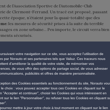
ent de l’Association Sportive de l’Automobile-Club
hérie de Clermont-Ferrand. Un tracé est proposé, passant
à cette époque, n’étaient pour la quasi-totalité que des
ème:
les mesures de sécurité prises à la suite du terrible
ssages en zone urbaine… Peu importe, le circuit verra bien
ements sécurisés.
ursuivant votre navigation sur ce site, vous acceptez l'utilisation de
es par Norauto et ses partenaires tels que Valiuz. Ces traceurs nous
ttent d'améliorer la qualité de votre visite, de mémoriser vos
rences, de vous offrir des options de partage social, de vous adresser
ommunications, publicités et offres de manière personnalisée.
xception des Cookies essentiels au fonctionnement du site, Norauto vou
e le choix : vous pouvez accepter tous ces Cookies en cliquant sur le
n "Accepter et continuer", choisir les Cookies qui vous intéressent en
ant sur le lien "Personnaliser", ou refuser tous les Cookies en cliquant s
ser".
pourrez mettre à jour votre choix à tout moment en cliquant sur le lien