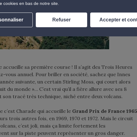
e cookies en bas de notre site.
sonnaliser
Refuser
Accepter et con
 accueille sa première course ! Il s’agit des Trois Heures
z-vous annuel. Pour briller en société, sachez que Innes
année suivante, un certain Stirling Moss, qui court alors
it du monde »… C’est vrai qu’il a fière allure avec ses 8
t son tracé très technique, niché entre deux volcans.
c’est Charade qui accueille le
Grand Prix de France 196
rs trois autres fois, en 1969, 1970 et 1972. Mais le circuit
lcans, c’est joli, mais ça limite fortement les
uvent sur la piste peuvent représenter un gros danger.