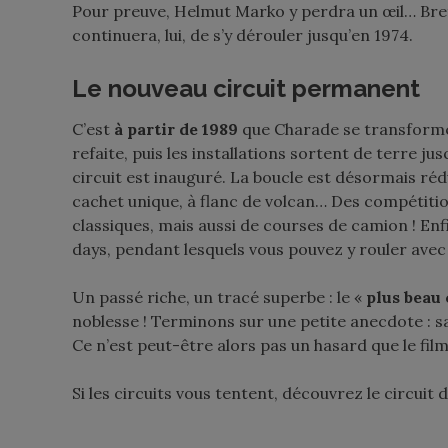
Pour preuve, Helmut Marko y perdra un œil… Bref,
continuera, lui, de s’y dérouler jusqu’en 1974.
Le nouveau circuit permanent
C’est
à partir de 1989
que Charade se transforme 
refaite, puis les installations sortent de terre j
circuit est inauguré. La boucle est désormais réd
cachet unique, à flanc de volcan… Des compétiti
classiques, mais aussi de courses de camion ! Enf
days
, pendant lesquels vous pouvez y rouler ave
Un passé riche, un tracé superbe : le «
plus beau
noblesse ! Terminons sur une petite anecdote : s
Ce n’est peut-être alors pas un hasard que le fi
Si les circuits vous tentent, découvrez le circui