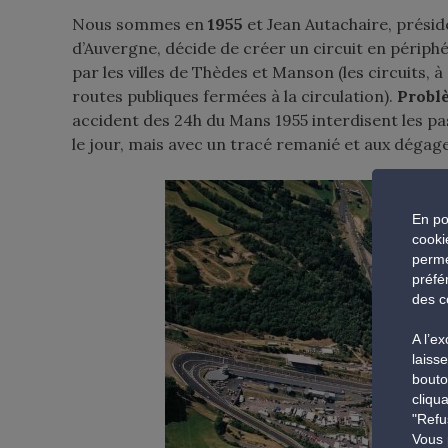
Nous sommes en
1955
et Jean Autachaire, présid
d’Auvergne, décide de créer un circuit en périp
par les villes de Thèdes et Manson (les circuits, 
routes publiques fermées à la circulation).
Probl
accident des 24h du Mans 1955 interdisent les pa
le jour, mais avec un tracé remanié et aux dégag
En po
cooki
perme
préfé
des c
A l’e
laiss
bouto
cliqu
"Refu
Vous 