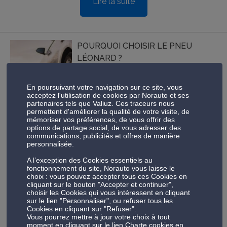
Lire la suite
POURQUOI CHOISIR LE PNEU
LÉONARD ?
En poursuivant votre navigation sur ce site, vous
acceptez l'utilisation de cookies par Norauto et ses
partenaires tels que Valiuz. Ces traceurs nous
permettent d'améliorer la qualité de votre visite, de
À l’heure où l’on s’interroge sur l’impact de ses achats, le
mémoriser vos préférences, de vous offrir des
options de partage social, de vous adresser des
pneu Léonard se propose de répondre à quelques enjeux
communications, publicités et offres de manière
majeurs actuels. C’est un produit à la fois issu de l’économie
personnalisée.
circulaire et conçu en France. Chez Norauto, nous sommes
les premiers à distribuer ce pneu fabriqué par Black Star.
A l’exception des Cookies essentiels au
Chacun sa route vous invite […]
fonctionnement du site, Norauto vous laisse le
choix : vous pouvez accepter tous ces Cookies en
cliquant sur le bouton "Accepter et continuer",
choisir les Cookies qui vous intéressent en cliquant
Lire la suite
sur le lien "Personnaliser", ou refuser tous les
Cookies en cliquant sur "Refuser".
Vous pourrez mettre à jour votre choix à tout
moment en cliquant sur le lien Charte cookies en