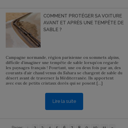
COMMENT PROTÉGER SA VOITURE
AVANT ET APRÈS UNE TEMPÊTE DE
SABLE ?
Campagne normande, région parisienne ou sommets alpins,
difficile d’imaginer une tempête de sable lorsqu’on regarde
les paysages français ! Pourtant, une ou deux fois par an, des
courants d’air chaud venus du Sahara se chargent de sable du
désert avant de traverser la Méditerranée. Ils apportent
avec eux de petits cristaux dorés qui se posent […]
Lire la suite
Pages:
1
2
3
4
5
6
7
8
9
10
11
»