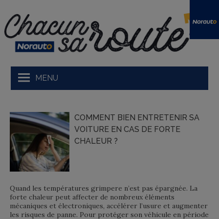
Skip
to
content
MENU
Ma voiture et moi
COMMENT BIEN ENTRETENIR SA
Tests produit
VOITURE EN CAS DE FORTE
CHALEUR ?
Prendre la route
En avant
Développement durable
Quand les températures grimpere n’est pas épargnée. La
forte chaleur peut affecter de nombreux éléments
Podcasts Norauto
mécaniques et électroniques, accélérer l’usure et augmenter
les risques de panne. Pour protéger son véhicule en période