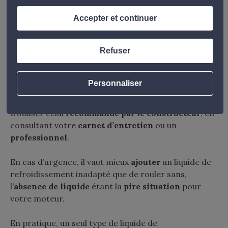
Chaque moteur a des spécifications propres.
Accepter et continuer
Consultez le
manuel d’entretien
de votre véhicule
pour connaître la
quantité
et le
type
de liquide à
utiliser.
Refuser
Utiliser le bon liquide de refroidissement
Personnaliser
Le choix du liquide de refroidissement est essentiel
pour la santé de votre moteur. Il est impératif
d’utiliser celui
recommandé par le constructeur
, en
consultant votre
carnet d’entretien
ou un
professionnel
.
En cas d’urgence, il vaut mieux
ajouter
un liquide de
refroidissement inadapté que de rouler sans,
l’
absence de liquide
étant la
pire situation
pour
votre moteur.
En pratique, un seul type de liquide de