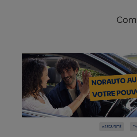
Comm
#SÉCURITÉ
#V