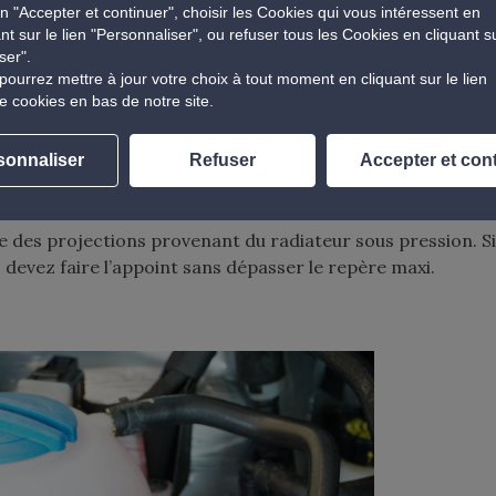
n "Accepter et continuer", choisir les Cookies qui vous intéressent en
ant sur le lien "Personnaliser", ou refuser tous les Cookies en cliquant s
ser".
pourrez mettre à jour votre choix à tout moment en cliquant sur le lien
e cookies en bas de notre site.
sonnaliser
Refuser
Accepter et con
issement
e le moteur soit froid. Si le moteur est encore chaud lors de
use des projections provenant du radiateur sous pression. Si
s devez faire l’appoint sans dépasser le repère maxi.