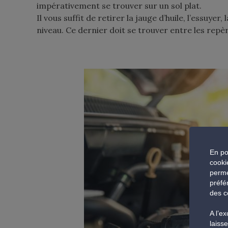
impérativement se trouver sur un sol plat.
Il vous suffit de retirer la jauge d’huile, l’essuyer
niveau. Ce dernier doit se trouver entre les repèr
En po
cooki
perme
préfé
des c
A l’e
laiss