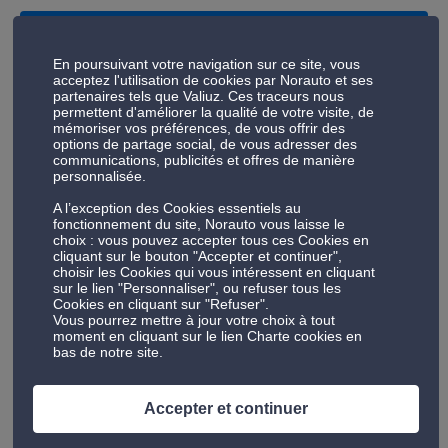
Comment vérifier ses niveaux de liquides
En poursuivant votre navigation sur ce site, vous
?
acceptez l'utilisation de cookies par Norauto et ses
partenaires tels que Valiuz. Ces traceurs nous
permettent d'améliorer la qualité de votre visite, de
5/ Maintenez la charge de la
mémoriser vos préférences, de vous offrir des
options de partage social, de vous adresser des
communications, publicités et offres de manière
batterie !
personnalisée.
C’est le point le plus critique. En effet, une batterie se
A l’exception des Cookies essentiels au
fonctionnement du site, Norauto vous laisse le
décharge naturellement, même sans contact mis, à
choix : vous pouvez accepter tous ces Cookies en
cause des systèmes de veille du véhicule.
cliquant sur le bouton "Accepter et continuer",
choisir les Cookies qui vous intéressent en cliquant
sur le lien "Personnaliser", ou refuser tous les
La solution :
Utilisez un
maintien de charge
(ou
Cookies en cliquant sur "Refuser".
Vous pourrez mettre à jour votre choix à tout
chargeur intelligent) si vous avez une prise à
moment en cliquant sur le lien Charte cookies en
proximité. Ainsi, cela simule une activité électrique
bas de notre site.
et prolonge la durée de vie de votre batterie.
Accepter et continuer
Le booster :
Gardez un booster chargé dans votre
coffre pour pallier toute défaillance au moment du