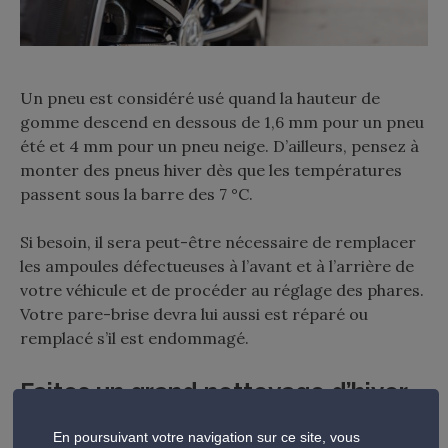
Un pneu est considéré usé quand la hauteur de
gomme descend en dessous de 1,6 mm pour un pneu
été et 4 mm pour un pneu neige. D’ailleurs, pensez à
monter des pneus hiver dès que les températures
passent sous la barre des 7 °C.
Si besoin, il sera peut-être nécessaire de remplacer
les ampoules défectueuses à l’avant et à l’arrière de
votre véhicule et de procéder au réglage des phares.
Votre pare-brise devra lui aussi est réparé ou
remplacé s’il est endommagé.
Faites un grand nettoyage d’hiver
S’il est vrai qu’il est bien plus agréable de briquer et
En poursuivant votre navigation sur ce site, vous