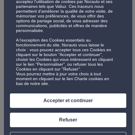
acceptez l'utilisation de cookies par Norauto et ses
nettoyer sa voiture sous un beau soleil d’été, négliger
partenaires tels que Valiuz. Ces traceurs nous
la toilette de sa voiture en hiver peut conduire à
permettent d'améliorer la qualité de votre visite, de
mémoriser vos préférences, de vous offrir des
quelques complications. Adopter les bons gestes
options de partage social, de vous adresser des
s’impose alors.
communications, publicités et offres de manière
personnalisée.
Commencez par bien lubrifier les caoutchoucs des
A l’exception des Cookies essentiels au
fonctionnement du site, Norauto vous laisse le
portes et du coffre ainsi que les serrures des
choix : vous pouvez accepter tous ces Cookies en
portières et de la trappe à carburant.
cliquant sur le bouton "Accepter et continuer",
choisir les Cookies qui vous intéressent en cliquant
sur le lien "Personnaliser", ou refuser tous les
Vous pourrez ensuite nettoyer le pare-brise de
Cookies en cliquant sur "Refuser".
Vous pourrez mettre à jour votre choix à tout
l’extérieur et de l’intérieur avec un détergent pour
moment en cliquant sur le lien Charte cookies en
vitres et un chiffon en microfibre ou un chiffon type
bas de notre site.
« peau de chamois ».
Accepter et continuer
Traitez aussi les vitrages avec un shampooing
déperlant ou un produit anti-pluie pour voiture. Ce
dernier formera un film sur les vitres et la
Refuser
carrosserie permettant de faire glisser la pluie ou la
neige plus rapidement et de réduire la formation de