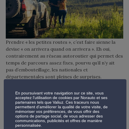
Prendre « les petites routes », c’est faire sienne la
devise « on arrivera quand on arrivera ». Eh oui,
contrairement au réseau autoroutier qui permet des
temps de parcours assez fixes, pourvu qu’il n’y ait
pas d’embouteillage, les nationales et
départementales sont pleines de surprises.
Ici c’est un tracteur qui va vous obliger à prendre
En poursuivant votre navigation sur ce site, vous
votre mal en patience, là c’est un paysage à couper le
acceptez l'utilisation de cookies par Norauto et ses
partenaires tels que Valiuz. Ces traceurs nous
souffle ou un village typique qui vont vous pousser à
permettent d'améliorer la qualité de votre visite, de
vous arrêter quelques instants. Quoiqu’il en soit,
mémoriser vos préférences, de vous offrir des
options de partage social, de vous adresser des
vous roulerez apaisé, en toute quiétude… en mode
communications, publicités et offres de manière
vacances quoi !
personnalisée.