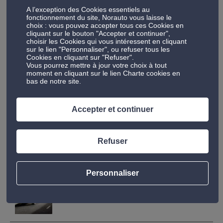
A l’exception des Cookies essentiels au
Nous vous avons convaincu ? Votre choix est fait ?
fonctionnement du site, Norauto vous laisse le
choix : vous pouvez accepter tous ces Cookies en
Alors avant de prendre la route n’hésitez pas à suivre
cliquant sur le bouton "Accepter et continuer",
nos conseils pour
éviter d’être trop gêné(e) par le
choisir les Cookies qui vous intéressent en cliquant
sur le lien "Personnaliser", ou refuser tous les
soleil
ou pour
rester zen dans les embouteillages
.
Cookies en cliquant sur "Refuser".
Vous pourrez mettre à jour votre choix à tout
moment en cliquant sur le lien Charte cookies en
Bon voyage par les petites routes, et bonnes
bas de notre site.
vacances !
Accepter et continuer
#ÉCONOMIE
#VOITURE
#VOYAGE
Refuser
LES ARTICLES LES PLUS CONSULTÉS
Personnaliser
TRACTER UNE REMORQUE : QUELLES SONT LES
RÈGLES LÉGALES ?