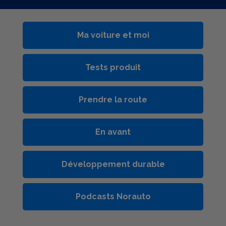
Ma voiture et moi
Tests produit
Prendre la route
En avant
Développement durable
Podcasts Norauto