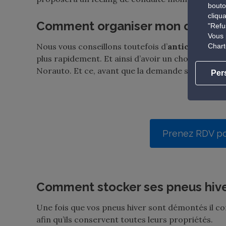
bouto
cliqu
Comment organiser mon chang
"Refu
Vous 
Nous vous conseillons toutefois d’
anticiper votr
Chart
plus rapidement
.
E
t ainsi d’avoir un choix plus 
Norauto. Et ce, avant que la demande se fasse de
Per
Prenez RDV po
Comment stocker ses pneus hiv
Une fois que vos pneus hiver sont démontés il c
afin qu’ils conservent toutes leurs propriétés.