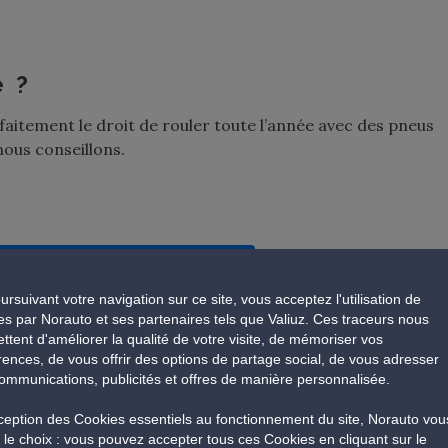
e ?
faitement le droit de rouler toute l’année avec des pneus
nous conseillons.
ec ses pneus hiver en été ?
ursuivant votre navigation sur ce site, vous acceptez l'utilisation de
es par Norauto et ses partenaires tels que Valiuz. Ces traceurs nous
ttent d'améliorer la qualité de votre visite, de mémoriser vos
rences, de vous offrir des options de partage social, de vous adresser
us hiver,
ne passez pas à côté de la permutation
, car les
ommunications, publicités et offres de manière personnalisée.
t lorsque la température monte, et plus spécifiquement en
xception des Cookies essentiels au fonctionnement du site, Norauto vou
ormant
. I
l aura tendance à avoir une usure plus rapide et
e le choix : vous pouvez accepter tous ces Cookies en cliquant sur le