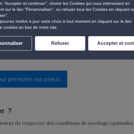
n "Accepter et continuer", choisir les Cookies qui vous intéressent en
ant sur le lien "Personnaliser", ou refuser tous les Cookies en cliquant s
ement ?
ser".
pourrez mettre à jour votre choix à tout moment en cliquant sur le lien
e prise de rendez-vous !
Cela vous permettra d’être reçu
e cookies en bas de notre site.
large de dates et créneaux horaires dans votre centre
 plus en plus ressentir…
sonnaliser
Refuser
Accepter et con
ur permuter vos pneus
er ?
onvient de respecter des conditions de stockage optimales