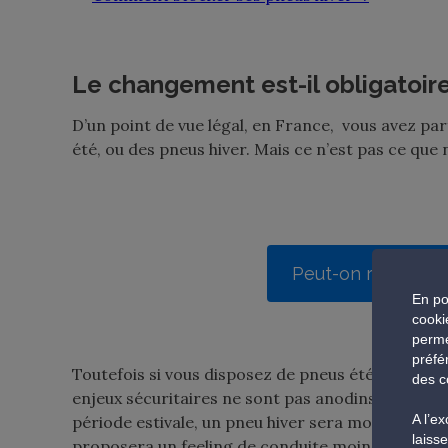
Le changement est-il obligatoir
D’un point de vue légal, en France, vous avez par
été, ou des pneus hiver
.
M
ais ce n’est pas ce que 
Peut-on rouler av
En po
cooki
perme
préfé
Toutefois si vous disposez de pneus été et de pne
des c
enjeux sécuritaires ne sont pas anodins. En effe
A l’e
période estivale, un pneu hiver sera moins perf
laiss
proposera un feeling de conduite moins directif.