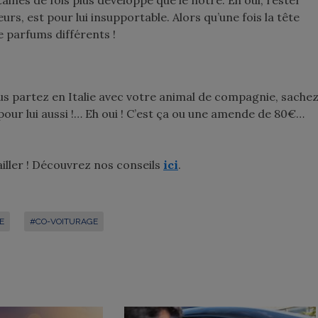
ines de fois plus développé que le nôtre. Eh oui, rester
rs, est pour lui insupportable. Alors qu’une fois la tête
de parfums différents !
us partez en Italie avec votre animal de compagnie, sache
 pour lui aussi !… Eh oui ! C’est ça ou une amende de 80€…
ailler ! Découvrez nos conseils
ici
.
E
#CO-VOITURAGE