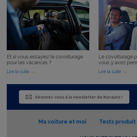
Et si vous essayiez le covoiturage
Le covoiturage pou
pour les vacances ?
vous y avez pen
Lire la suite
Lire la suite
Abonnez-vous à la newsletter de Norauto !
Ma voiture et moi
Tests produit