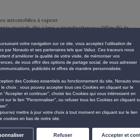
es automobiles à vapeur.
nts mortels dûs à leur « grande vitesse » (16km/h), le
ct.
e précédé d’un piéton agitant un drapeau rouge. On n’est
ursuivant votre navigation sur ce site, vous acceptez l'utilisation de
es par Norauto et ses partenaires tels que Valiuz. Ces traceurs nous
ttent d'améliorer la qualité de votre visite, de mémoriser vos
rences, de vous offrir des options de partage social, de vous adresser
ommunications, publicités et offres de manière personnalisée.
errari mais vous adorez son rouge flamboyant ?
xception des Cookies essentiels au fonctionnement du site, Norauto vou
de couleur rouge a plus de chance d’avoir des accidents
e le choix : vous pouvez accepter tous ces Cookies en cliquant sur le
coût pour assurer un véhicule de cette couleur sera plus
n "Accepter et continuer", choisir les Cookies qui vous intéressent en
, choisissez votre carrosse en noir, en gris, en blanc, en
ant sur le lien "Personnaliser", ou refuser tous les Cookies en cliquant s
ser".
pourrez mettre à jour votre choix à tout moment en cliquant sur le lien
e cookies en bas de notre site.
le moment de vous rappeler pourquoi vous êtes là. Selon
sonnaliser
Refuser
Accepter et con