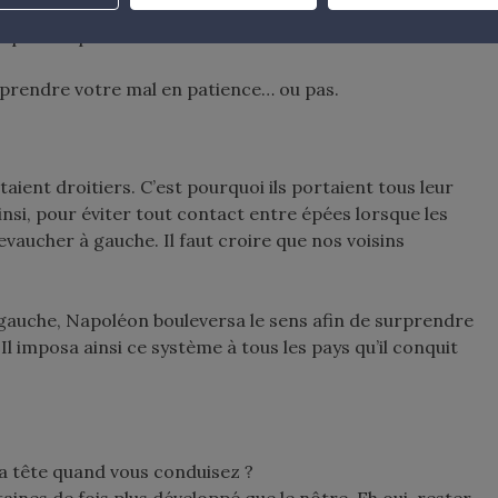
 véhicules qui freinent trop brusquement. D’après eux, les
i se répercutent sur tous les véhicules à l’arrière…
à prendre votre mal en patience… ou pas.
aient droitiers. C’est pourquoi ils portaient tous leur
si, pour éviter tout contact entre épées lorsque les
evaucher à gauche. Il faut croire que nos voisins
auche, Napoléon bouleversa le sens afin de surprendre
Il imposa ainsi ce système à tous les pays qu’il conquit
a tête quand vous conduisez ?