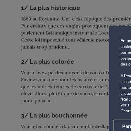
1/ La plus historique
1860 au Royaume-Uni, c’est l’époque des premièr
Par crainte que ces engins provoquent des accide
parlement Britannique instaura le Locomotives A
Cette loi
imposait à
tout véhicule motorisé d’êtr
En po
jamais trop prudent…
cooki
perme
préfé
2/ La plus colorée
des c
Vous n’avez pas les moyens de vous offrir une F
A l’e
Saviez-vous que pour les assureurs, une voiture 
laiss
que les autres teintes de carrosserie ? Ainsi, le 
bouto
élevé. Alors, plutôt que de vous serrer la ceinture
cliqu
"Refu
jaune poussin…
Vous 
Chart
3/ La plus bouchonnée
Vous êtes coincés dans un embouteillage ? C’est 
Per