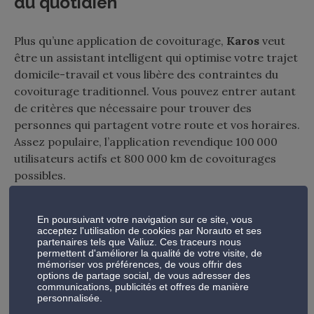
du quotidien
Plus qu’une application de covoiturage,
Karos
veut
être un assistant intelligent qui optimise votre trajet
domicile-travail et vous libère des contraintes du
covoiturage traditionnel. Vous pouvez entrer autant
de critères que nécessaire pour trouver des
personnes qui partagent votre route et vos horaires.
Assez populaire, l’application revendique 100 000
utilisateurs actifs et 800 000 km de covoiturages
possibles.
Son principal avantage
En poursuivant votre navigation sur ce site, vous
acceptez l'utilisation de cookies par Norauto et ses
Le fait que l’application soit centrée sur les trajets
partenaires tels que Valiuz. Ces traceurs nous
domicile-travail, ce qui permet de trouver
permettent d'améliorer la qualité de votre visite, de
mémoriser vos préférences, de vous offrir des
facilement d’autres utilisateurs qui recherchent la
options de partage social, de vous adresser des
même chose que vous.
communications, publicités et offres de manière
personnalisée.