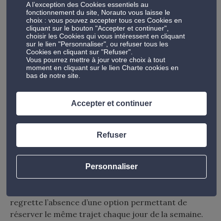
A l’exception des Cookies essentiels au
Son principal inconvénient
fonctionnement du site, Norauto vous laisse le
choix : vous pouvez accepter tous ces Cookies en
L’application fait tourner un GPS en tâche de fond,
cliquant sur le bouton "Accepter et continuer",
ce qui a tendance à vider rapidement la batterie des
choisir les Cookies qui vous intéressent en cliquant
sur le lien "Personnaliser", ou refuser tous les
téléphones, notamment des modèles un peu anciens.
Cookies en cliquant sur "Refuser".
Vous pourrez mettre à jour votre choix à tout
moment en cliquant sur le lien Charte cookies en
Citygo, une application conçue
bas de notre site.
pour les grandes villes
Accepter et continuer
Comme son nom l’indique,
Citygo
est avant tout
dédiée aux trajets urbains dans de grandes villes
Refuser
comme Paris, Lyon ou Bordeaux. L’application vous
aide à trouver des covoiturages domicile-travail,
mais aussi d’autres types de partages, à destination
Personnaliser
de quartiers commerciaux, d’universités ou encore
de discothèques. L’interface est soignée, mais l’on
regrette l’absence d’une option permettant de
réserver le même trajet chaque jour de la semaine.