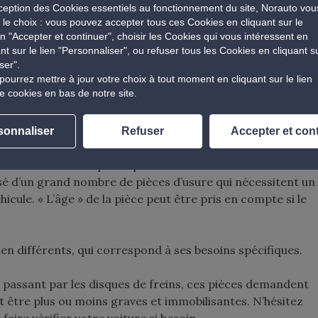
xception des Cookies essentiels au fonctionnement du site, Norauto vou
er.
e le choix : vous pouvez accepter tous ces Cookies en cliquant sur le
n "Accepter et continuer", choisir les Cookies qui vous intéressent en
ant sur le lien "Personnaliser", ou refuser tous les Cookies en cliquant s
élément important à respecter
ser".
pourrez mettre à jour votre choix à tout moment en cliquant sur le lien
s mêmes pièces plus longtemps que la durée ou le nombre
e cookies en bas de notre site.
sécurité du conducteur et des autres usagers
sonnaliser
Refuser
Accepter et con
 un bon fonctionnement
 effectué selon ce qui est préconisé dans le carnet
osé d’un grand nombre de pièces d’usure qui nécessitent un
ule. « L’âge » de la pièce peut être pris en compte si le
en différents, qui correspond à ses besoins spécifiques.
e en passant par les disques de freins, ces pièces demandent
t être plus ou moins graves et immobilisantes. N’hésitez