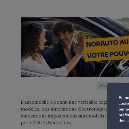
#ENTRETIEN
En po
L’automobile a connu une véritable explosion tech
cooki
modèles, des innovations électroniques rendent l
perme
préfé
innovations imposent aux automobilistes une rig
des c
périodicité d’entretien.