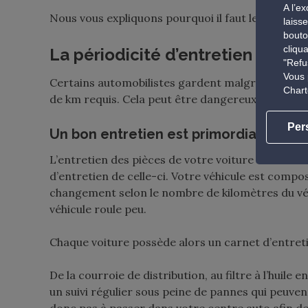
A l’e
Nous vous expliquons pourquoi il faut les respect
laiss
bouto
cliqu
La périodicité d’entretien : un 
"Refu
Vous 
Certains automobilistes gardent malgré tout le
Chart
de km requis. Cela peut être dangereux pour la 
Per
Un bon entretien est primordial pour
L’entretien des pièces de votre voiture doit être
d’entretien de celle-ci. Votre véhicule est comp
changement selon le nombre de kilomètres du véhic
véhicule roule peu.
Chaque voiture possède alors un carnet d’entreti
De la courroie de distribution, au filtre à l’huil
un suivi régulier sous peine de pannes qui peuven