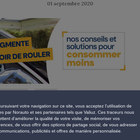
01 septembre 2020
#PÉRIODICITÉ
#VOITURE
ursuivant votre navigation sur ce site, vous acceptez l'utilisation de
nologique depuis les 15 dernières années. Sur tous les
es par Norauto et ses partenaires tels que Valiuz. Ces traceurs nous
’entretien courant plus exigeant, plus complexe. Ces
ttent d'améliorer la qualité de votre visite, de mémoriser vos
rences, de vous offrir des options de partage social, de vous adresser
ueur accrue compte tenue de l’allongement de la
ommunications, publicités et offres de manière personnalisée.