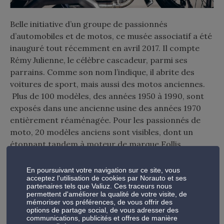
Belle initiative d’un groupe de passionnés
d’automobiles et de motos, ce musée associatif a été
inauguré tout récemment en avril 2017. Il compte
Rémy Julienne, le célèbre cascadeur, parmi ses
parrains. Comme son nom l’indique, il abrite des
voitures de sport, mais aussi des motos anciennes.
Plus de 100 modèles, des années 1950 à 1990, sont
exposés dans une ancienne usine des années 1970
entièrement réaménagée. Pour les passionnés de
moto, 20 modèles anciens sont visibles, dont un
étonnant tandem à moteur de marque Follis
entièrement d’origine.
En poursuivant votre navigation sur ce site, vous
acceptez l'utilisation de cookies par Norauto et ses
AUTO SPORT MUSEUM 8 Rue Colette 45230,
partenaires tels que Valiuz. Ces traceurs nous
CHATILLON-COLIGNY
permettent d'améliorer la qualité de votre visite, de
mémoriser vos préférences, de vous offrir des
options de partage social, de vous adresser des
https://www.autosportmuseum.com/
communications, publicités et offres de manière