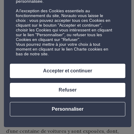
personnalisée.
Le Musée Malartre, à Rochetaillée-
A l’exception des Cookies essentiels au
fonctionnement du site, Norauto vous laisse le
sur-Saône près de Lyon (En
choix : vous pouvez accepter tous ces Cookies en
cliquant sur le bouton "Accepter et continuer",
choisir les Cookies qui vous intéressent en cliquant
Auvergne-Rhônes-Alpes)
sur le lien "Personnaliser", ou refuser tous les
Cookies en cliquant sur "Refuser".
Incroyable histoire que celle du Musée Malartre !
Vous pourrez mettre à jour votre choix à tout
moment en cliquant sur le lien Charte cookies en
Henri Malartre était un démolisseur automobile
bas de notre site.
dans les années 30 qui ne pouvait se résoudre à
détruire certains modèles, et a donc entrepris de les
Accepter et continuer
conserver. Résistant pendant la guerre, il fut arrêté
puis déporté, non sans avoir réussi à cacher sa
précieuse collection dans une grange.
Refuser
Reprenant son métier après-guerre, Henri Malartre
a donc vu sa collection s’agrandir, avant de décider
Personnaliser
d’ouvrir un musée en 1960, avec pour cadre le
château de Rochetaillée-sur-Saône. Aujourd’hui, plus
d’une centaine de voitures y sont exposées, dont,