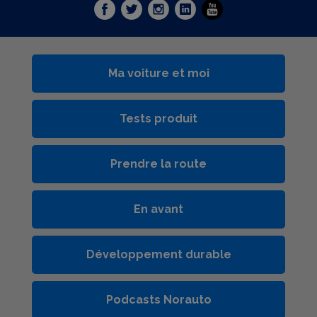
Ma voiture et moi
Tests produit
Prendre la route
En avant
Développement durable
Podcasts Norauto