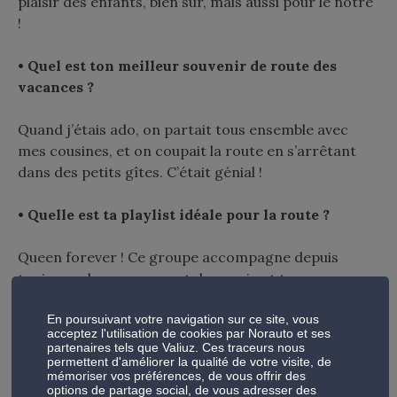
plaisir des enfants, bien sûr, mais aussi pour le nôtre
!
• Quel est ton meilleur souvenir de route des
vacances ?
Quand j’étais ado, on partait tous ensemble avec
mes cousines, et on coupait la route en s’arrêtant
dans des petits gîtes. C’était génial !
• Quelle est ta playlist idéale pour la route ?
Queen forever ! Ce groupe accompagne depuis
toujours chaque moment de ma vie et tous mes
trajets en voiture, petits ou longs.
En poursuivant votre navigation sur ce site, vous
acceptez l'utilisation de cookies par Norauto et ses
• Quel est l’objet dont tu ne peux pas te passer en
partenaires tels que Valiuz. Ces traceurs nous
voiture (pour toi ou tes enfants) ?
permettent d'améliorer la qualité de votre visite, de
mémoriser vos préférences, de vous offrir des
options de partage social, de vous adresser des