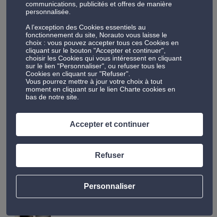
Sans aucun doute, la tablette pour les enfants!!!
communications, publicités et offres de manière
personnalisée.
Ahahah ! Mon fils est à fond dans les dessins animés.
Concernant ma fille, elle est totalement fan en ce
A l’exception des Cookies essentiels au
fonctionnement du site, Norauto vous laisse le
moment des enfants star Youtubeurs !
choix : vous pouvez accepter tous ces Cookies en
cliquant sur le bouton "Accepter et continuer",
choisir les Cookies qui vous intéressent en cliquant
sur le lien "Personnaliser", ou refuser tous les
Cookies en cliquant sur "Refuser".
Vous pourrez mettre à jour votre choix à tout
Pour découvrir la « route trop cool » de by Amaury,
moment en cliquant sur le lien Charte cookies en
c’est par
ici
!
bas de notre site.
Accepter et continuer
#DÉPARTS EN
#FAMILLE
#SUR LA
#VOITURE
VACANCES
ROUTE
Refuser
LES ARTICLES LES PLUS CONSULTÉS
Personnaliser
TRACTER UNE REMORQUE : QUELLES SONT LES
RÈGLES LÉGALES ?