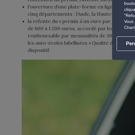
bouto
l’ouverture d’une plate-forme en ligne d’inscr
cliqu
cinq départements : l’Aude, la Haute-Garonne, l
"Refu
la refonte du « permis à un euro par jour » (ouv
Vous 
Chart
de 600 à 1 200 euros, accordé par les collectivi
remboursable par mensualités de 30 euros, éta
les auto-écoles labellisées « Qualité des form
Per
dispositif.