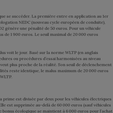
que se succéder. La première entre en application au 1
er
mologation NEDC (nouveau cycle européen de conduite),
2 génère une pénalité de 50 euros. Pour un véhicule
s de 1 900 euros. Le seuil maximal de 20 000 euros
s voit le jour. Basé sur la norme WLTP (en anglais
dures ou procédures d’essai harmonisées au niveau
 veut plus proche de la réalité. Son seuil de déclenchement
lités reste identique, le malus maximum de 20 000 euros
e WLTP.
a prime est divisée par deux pour les véhicules électriques
Elle est supprimée au-delà de 60 000 euros (sauf véhicules
 Le bonus écologique se maintient à 6 000 euros pour l’achat