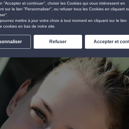
n "Accepter et continuer", choisir les Cookies qui vous intéressent en
iption à l’examen pratique (testée pendant huit mois dans
ant sur le lien "Personnaliser", ou refuser tous les Cookies en cliquant s
e Gers, le Gard et l’Hérault) ;
ser".
ert aux jeunes de 15 à 25 ans avec prêt à taux zéro allant
pourrez mettre à jour votre choix à tout moment en cliquant sur le lien
e cookies en bas de notre site.
tés locales ou l’État. Ce PTZ spécial permis est
lées sur une période de 20 à 40 mois). Désormais, seules
ations au sein des écoles de conduite » peuvent proposer ce
sonnaliser
Refuser
Accepter et con