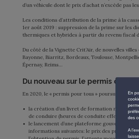
d’un véhicule dont le prix d’achat n’excède pas les
Les conditions d’attribution de la prime à la c
1er août 2019 : suppression de la prime sur les die
thermiques et hybrides à partir du revenu fiscal 
Du côté de la Vignette Crit’Air, de nouvelles villes
Bayonne, Biarritz, Bordeaux, Toulouse, Montpelli
Épernay, Reims…
Du nouveau sur le permis de con
En po
En 2020, le « permis pour tous » poursuit sa rout
cooki
perme
la création d’un livret de formation numériqu
préfé
de conduire (heures de conduite effectuées afin
des c
le lancement d’une plateforme gouvernementale
A l’e
informations suivantes: le prix des prestations
laiss
l’obtention du permis, l’attente moyenne avant