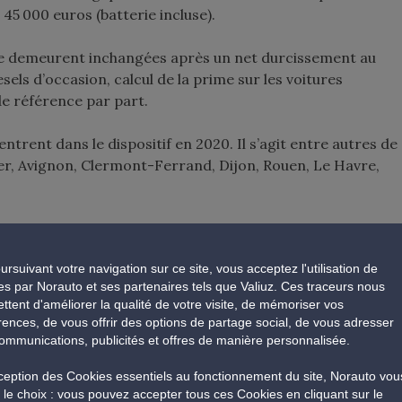
 45 000 euros (batterie incluse).
asse demeurent inchangées après un net durcissement au
sels d’occasion, calcul de la prime sur les voitures
de référence par part.
 entrent dans le dispositif en 2020. Il s’agit entre autres de
er, Avignon, Clermont-Ferrand, Dijon, Rouen, Le Havre,
duire
ursuivant votre navigation sur ce site, vous acceptez l'utilisation de
e avec la mise en place de quatre nouveautés dont :
es par Norauto et ses partenaires tels que Valiuz. Ces traceurs nous
ttent d'améliorer la qualité de votre visite, de mémoriser vos
e permettant de suivre les progrès du candidat au permis
rences, de vous offrir des options de partage social, de vous adresser
 de planifier le passage à l’examen) ;
ommunications, publicités et offres de manière personnalisée.
 pour le choix de son auto-école (doivent figurer les
xception des Cookies essentiels au fonctionnement du site, Norauto vou
, le taux de réussite, le quota d’heures de conduite avant
e le choix : vous pouvez accepter tous ces Cookies en cliquant sur le
 de repasser l’examen) ;