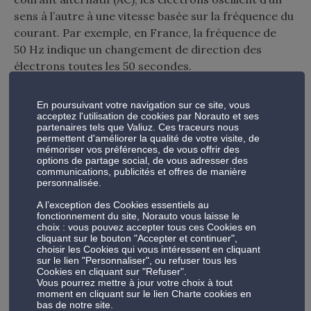
sens à l’autre à une vitesse basée sur la fréquence du
courant. Par exemple, en France, la fréquence de
50 Hz indique un changement de direction des
électrons toutes les 50 secondes.
Le courant alternatif est utilisé pour le transport
En poursuivant votre navigation sur ce site, vous
d’électricité, car les pertes en transport sont moins
acceptez l'utilisation de cookies par Norauto et ses
partenaires tels que Valiuz. Ces traceurs nous
importantes. C’est donc également ce type de
permettent d'améliorer la qualité de votre visite, de
courant qui sort d’une prise électrique. Charger une
mémoriser vos préférences, de vous offrir des
options de partage social, de vous adresser des
batterie de voiture électrique en courant continu
communications, publicités et offres de manière
présente cependant des avantages, en permettant
personnalisée.
de transmettre une plus grande quantité d’énergie
A l’exception des Cookies essentiels au
plus rapidement et directement. Les bornes les plus
fonctionnement du site, Norauto vous laisse le
choix : vous pouvez accepter tous ces Cookies en
rapides ont donc recours à des technologies pour
cliquant sur le bouton "Accepter et continuer",
convertir le courant alternatif en courant continu.
choisir les Cookies qui vous intéressent en cliquant
sur le lien "Personnaliser", ou refuser tous les
Elles peuvent nécessiter une prise spécifique pour
Cookies en cliquant sur "Refuser".
fonctionner correctement avec certains véhicules.
Vous pourrez mettre à jour votre choix à tout
moment en cliquant sur le lien Charte cookies en
bas de notre site.