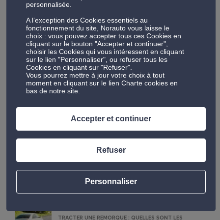
personnalisée.
Bon à savoir :
Un pneu Run flat doit être entretenu
A l’exception des Cookies essentiels au
fonctionnement du site, Norauto vous laisse le
et vérifié régulièrement, tout comme un pneu
choix : vous pouvez accepter tous ces Cookies en
classique. Pensez à vérifier la pression de vos pneus
cliquant sur le bouton "Accepter et continuer",
choisir les Cookies qui vous intéressent en cliquant
une fois par mois.
sur le lien "Personnaliser", ou refuser tous les
Cookies en cliquant sur "Refuser".
Vous pourrez mettre à jour votre choix à tout
moment en cliquant sur le lien Charte cookies en
bas de notre site.
Achetez vos pneus « Run on flat » en
ligne chez Norauto
Accepter et continuer
Refuser
#PNEUS
#RUNFLAT
LES ARTICLES LES PLUS CONSULTÉS
Personnaliser
TRACTER UNE REMORQUE : QUELLES SONT LES