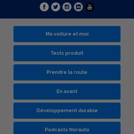
Ma voiture et moi
Tests produit
Prendre la route
En avant
Développement durable
Podcasts Norauto