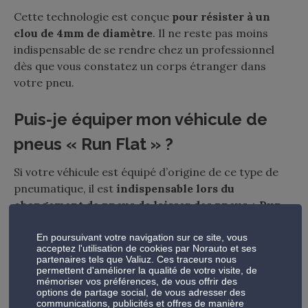
Cette technologie est conçue
pour résister à un
clou de 4mm de diamètre
. Il ne reste pas moins
indispensable de se rendre chez un professionnel
dès que vous constatez un corps étranger dans
votre pneu.
Puis-je équiper mon véhicule de
pneus « Run Flat » ?
Si votre véhicule est équipé d’origine de ce type de
pneumatique, il est
indispensable lors du
changement de pneus de laisser des pneus « Run
on Flat »
.
En poursuivant votre navigation sur ce site, vous
acceptez l'utilisation de cookies par Norauto et ses
Par contre, si votre véhicule n’en est pas équipé
partenaires tels que Valiuz. Ces traceurs nous
d’origine, alors
nous vous déconseillons de faire la
permettent d'améliorer la qualité de votre visite, de
mémoriser vos préférences, de vous offrir des
transformation
. La tenue de route du véhicule ne
options de partage social, de vous adresser des
sera plus optimum.
communications, publicités et offres de manière