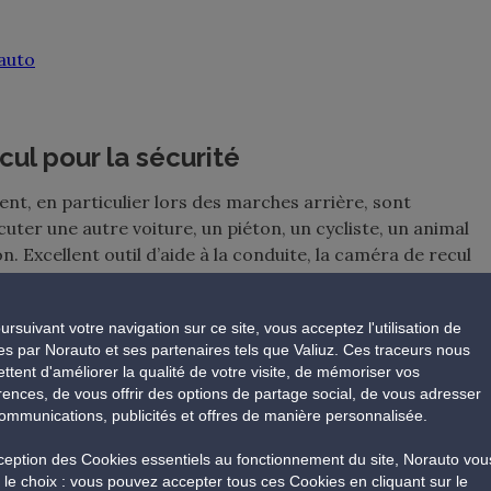
auto
ul pour la sécurité
t, en particulier lors des marches arrière, sont
rcuter une autre voiture, un piéton, un cycliste, un animal
 Excellent outil d’aide à la conduite, la caméra de recul
zone située derrière le véhicule, qui est souvent cachée
ement les risques d’accident.
ursuivant votre navigation sur ce site, vous acceptez l'utilisation de
es par Norauto et ses partenaires tels que Valiuz. Ces traceurs nous
ttent d'améliorer la qualité de votre visite, de mémoriser vos
rences, de vous offrir des options de partage social, de vous adresser
ommunications, publicités et offres de manière personnalisée.
 de caméra de recul Norauto
xception des Cookies essentiels au fonctionnement du site, Norauto vou
e le choix : vous pouvez accepter tous ces Cookies en cliquant sur le