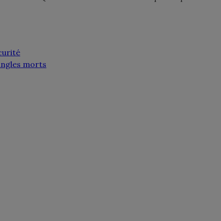
curité
 angles morts