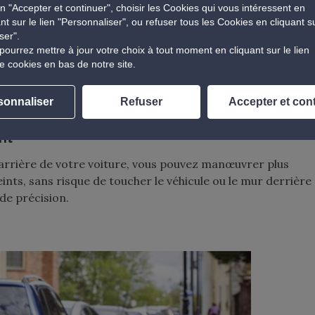
n "Accepter et continuer", choisir les Cookies qui vous intéressent en
ant sur le lien "Personnaliser", ou refuser tous les Cookies en cliquant s
ser".
re les angles morts
pourrez mettre à jour votre choix à tout moment en cliquant sur le lien
e cookies en bas de notre site.
’une partie de l’arrière du véhicule, la caméra de recul
tuée juste derrière la voiture. Elle limite également les
veau point de vue.
sonnaliser
Refuser
Accepter et con
nt
’arrière de votre voiture, vous pouvez manœuvrer plus
nts, sans risque de toucher le véhicule ou le mur derrière
de précision.