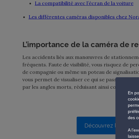
La compatibilité avec l’écran de la voiture
Les différentes caméras disponibles chez Nor
L’importance de la caméra de rec
Les accidents liés aux manœuvres de stationnemen
fréquents. Faute de visibilité, vous risquez de pe
de compagnie ou même un poteau de signalisation.
vous permet de visualiser ce qui se passe dans la 
par les angles morts, réduisant ainsi considérabl
En po
cooki
perme
préfé
des c
Découvrez la gamme
A l’e
laiss