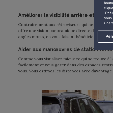
bouto
cliqu
"Refu
Améliorer la visibilité arrière et rédui
Vous 
Chart
Contrairement aux rétroviseurs qui ne couvrent qu
offre une vision panoramique directe de la zone si
angles morts, en vous faisant bénéficier d’un nou
Per
Aider aux manœuvres de stationneme
Comme vous visualisez mieux ce qui se trouve à l
facilement et vous garer dans des espaces restrei
vous. Vous estimez les distances avec davantage 