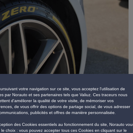
ursuivant votre navigation sur ce site, vous acceptez l'utilisation de
les pneus les plus polyvalents et adaptés à un usage dit
es par Norauto et ses partenaires tels que Valiuz. Ces traceurs nous
ttent d'améliorer la qualité de votre visite, de mémoriser vos
rences, de vous offrir des options de partage social, de vous adresser
ommunications, publicités et offres de manière personnalisée.
les jours avec tout cela implique en terme de sécurité sur
évité.
xception des Cookies essentiels au fonctionnement du site, Norauto vou
e le choix : vous pouvez accepter tous ces Cookies en cliquant sur le