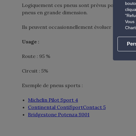
bouto
Logiquement ces pneus sont prévus pour des véhi
cliqu
pneus en grande dimension.
"Refu
Vous 
Ils peuvent occasionnellement évoluer sur circuit
Chart
Usage :
Per
Route : 95 %
Circuit : 5%
Exemple de pneus sports :
Michelin Pilot Sport 4
Continental ContiSportContact 5
Bridgestone Potenza S001