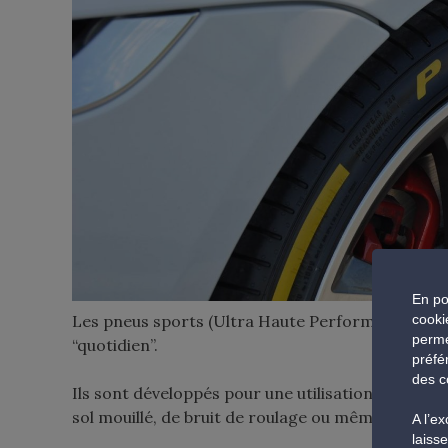
En po
Les pneus sports (Ultra Haute Performance) sont 
cooki
perme
“quotidien”.
préfé
des c
Ils sont développés pour une utilisation de tous 
sol mouillé, de bruit de roulage ou même de long
A l’e
laiss