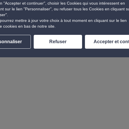
n "Accepter et continuer", choisir les Cookies qui vous intéressent en
cules sportifs, mais aussi pour des berlines chaussées de
ant sur le lien "Personnaliser", ou refuser tous les Cookies en cliquant s
ser".
pourrez mettre à jour votre choix à tout moment en cliquant sur le lien
, mais ce n’est pas leur terrain de prédilection.
e cookies en bas de notre site.
sonnaliser
Refuser
Accepter et con