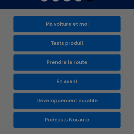
Ma voiture et moi
Tests produit
Prendre la route
En avant
Développement durable
Podcasts Norauto