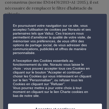
coronavirus (norme EN14476:2013+A1 :2015.), il est
nécessaire de remplacer le filtre d’habitacle du
véhicule.
Lingettes désinfectantes GS27
En poursuivant votre navigation sur ce site, vous
acceptez l'utilisation de cookies par Norauto et ses
partenaires tels que Valiuz. Ces traceurs nous
Ces
lingettes désinfectantes
permettent une
permettent d'améliorer la qualité de votre visite, de
désinfection de l’ensemble des surfaces de
mémoriser vos préférences, de vous offrir des
options de partage social, de vous adresser des
l’habitacle du véhicule. Elles éliminent 99.9% des
communications, publicités et offres de manière
bactéries, champignons et virus (type H1N1,
personnalisée.
coronavirus, herpès… selon la norme EN14476+A1).
A l’exception des Cookies essentiels au
fonctionnement du site, Norauto vous laisse le
choix : vous pouvez accepter tous ces Cookies en
cliquant sur le bouton "Accepter et continuer",
choisir les Cookies qui vous intéressent en cliquant
sur le lien "Personnaliser", ou refuser tous les
Cookies en cliquant sur "Refuser".
Vous pourrez mettre à jour votre choix à tout
moment en cliquant sur le lien Charte cookies en
bas de notre site.