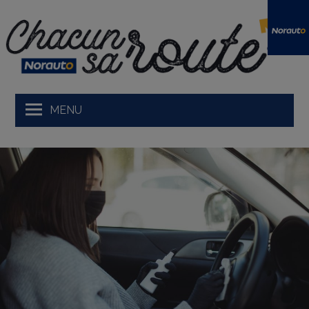
Skip
to
content
MENU
Ma voiture et moi
Tests produit
Prendre la route
En avant
Développement durable
Podcasts Norauto