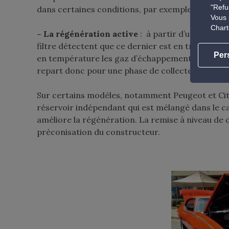
"Refu
dans certaines conditions, par exemple lors d’un 
Vous 
Chart
– La régénération active
: à partir d’un certai
filtre détectent que ce dernier est en train de s
Per
en température les gaz d’échappement par un sys
repart donc pour une phase de collecte allant de
Sur certains modèles, notamment Peugeot et Citr
réservoir indépendant qui est mélangé dans le car
améliore la régénération. La remise à niveau de ce
préconisation du constructeur.