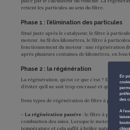
place par le calculateur du véhicule. La régénérat
retient les particules au sein du filtre.
Phase 1 : l’élimination des particules
Situé juste après le catalyseur, le filtre à partic
moteur. Au fil des kilomètres, le filtre à particul
fonctionnement du moteur : une régénération (bru
après plusieurs centaines de kilomètres, en fonct
Phase 2 : la régénération
En po
La régénération, qu’est ce que c’est ? Et bien ell
cooki
d’éviter qu’il ne soit trop encrassé et qu’il ne fas
perme
préfé
des c
Deux types de régénération de filtre à particule e
A l’e
– La régénération passive
: le filtre à particu
laiss
combustion des suies. Lorsque le moteur chauffe
bouto
température et cela suffit à brûler naturellement 
cliqu