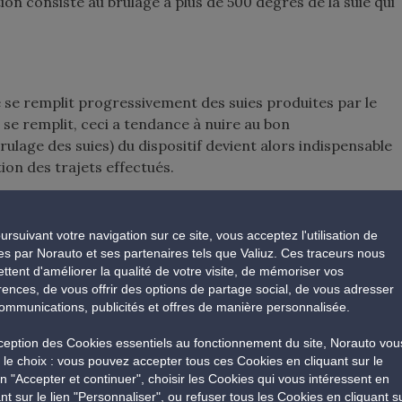
ion consiste au brûlage à plus de 500 degrés de la suie qui
ule se remplit progressivement des suies produites par le
es se remplit, ceci a tendance à nuire au bon
lage des suies) du dispositif devient alors indispensable
ion des trajets effectués.
ursuivant votre navigation sur ce site, vous acceptez l'utilisation de
e consiste en un « ramonage » du filtre. Cela permet ainsi
es par Norauto et ses partenaires tels que Valiuz. Ces traceurs nous
se plus sa mission.
ttent d'améliorer la qualité de votre visite, de mémoriser vos
rences, de vous offrir des options de partage social, de vous adresser
ommunications, publicités et offres de manière personnalisée.
xistent :
xception des Cookies essentiels au fonctionnement du site, Norauto vou
les est conçu pour se décrasser automatiquement par
e le choix : vous pouvez accepter tous ces Cookies en cliquant sur le
, la ligne d’échappement monte significativement en
n "Accepter et continuer", choisir les Cookies qui vous intéressent en
les particules présentes dans le filtre. Cela se produit
ant sur le lien "Personnaliser", ou refuser tous les Cookies en cliquant s