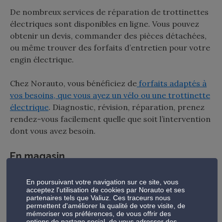
De nombreux services de réparation de trottinettes
électriques sont disponibles en ligne. Vous pouvez
obtenir un devis, commander des pièces détachées,
ou même trouver des forfaits d’entretien pour votre
engin électrique.
Chez Norauto, vous bénéficiez de
forfaits adaptés à
vos besoins, que vous ayez un vélo ou une trottinette
électrique
. Diagnostic, révision, réparation, prenez
rendez-vous facilement quelle que soit l’intervention
dont vous avez besoin.
En magasin
Nos centres Norauto proposent la réparation de
En poursuivant votre navigation sur ce site, vous
trottinettes électriques, que ce soit à Lyon, Paris ou
acceptez l'utilisation de cookies par Norauto et ses
ailleurs en France. Nos techniciens veillent à
partenaires tels que Valiuz. Ces traceurs nous
permettent d'améliorer la qualité de votre visite, de
l’entretien et à toutes les réparations. Vous pouvez
mémoriser vos préférences, de vous offrir des
vous rendre dans l’atelier de réparation de votre
options de partage social, de vous adresser des