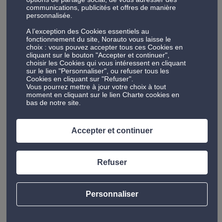
communications, publicités et offres de manière
magasin Norauto le plus proche pour obtenir un
personnalisée.
diagnostic des pneus de votre trottinette, par
A l’exception des Cookies essentiels au
exemple.
fonctionnement du site, Norauto vous laisse le
choix : vous pouvez accepter tous ces Cookies en
cliquant sur le bouton "Accepter et continuer",
Peu importe la marque de votre trottinette
choisir les Cookies qui vous intéressent en cliquant
électrique, qu’il s’agisse d’une Xiaomi, d’une Wayscral,
sur le lien "Personnaliser", ou refuser tous les
Cookies en cliquant sur "Refuser".
ou d’une autre marque, un technicien professionnel
Vous pourrez mettre à jour votre choix à tout
pourra vous renseigner.
moment en cliquant sur le lien Charte cookies en
bas de notre site.
Réparation de pneus de
Accepter et continuer
trottinettes électriques : nos
prestations
Refuser
Il n’y a rien de plus frustrant que de voir votre
trottinette électrique tomber en panne en raison
Personnaliser
d’une crevaison ou d’un pneu endommagé. Chez
Norauto, nous comprenons que votre temps est