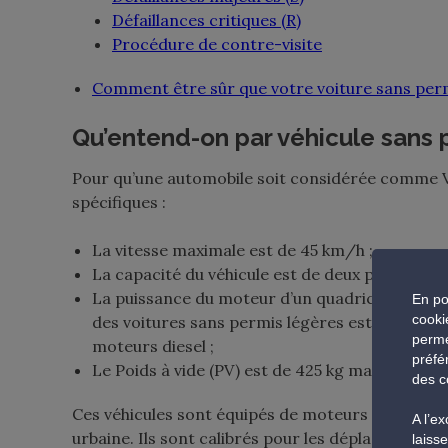
Défaillances critiques (R)
Procédure de contre-visite
Comment être sûr que votre voiture sans perm
Qu’entend-on par véhicule sans 
Pour qu’une automobile soit considérée comme Vo
spécifiques :
La vitesse maximale est de 45 km/h ;
La capacité du véhicule est de deux personnes 
La puissance du moteur d’un quadricycle lége
En po
cooki
des voitures sans permis légères est limitée à
perme
moteurs diesel ;
préfé
Le Poids à vide (PV) est de 425 kg maximum.
des c
Ces véhicules sont équipés de moteurs à essence, 
A l’e
urbaine. Ils sont calibrés pour les déplacements e
laiss