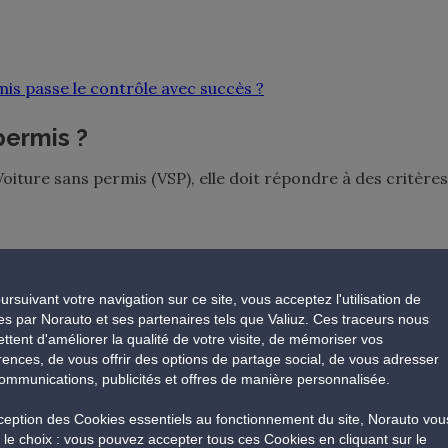
is passe le contrôle avec succès ?
permis ?
iture sans permis (VSP), elle doit répondre à des critères
;
r
ne doit pas dépasser les 8,2 CV, soit 6 kW. La cylindrée
ursuivant votre navigation sur ce site, vous acceptez l'utilisation de
es par Norauto et ses partenaires tels que Valiuz. Ces traceurs nous
 50 cm
3
pour les voitures à essence, et 500 cm
3
pour les
ttent d'améliorer la qualité de votre visite, de mémoriser vos
rences, de vous offrir des options de partage social, de vous adresser
ommunications, publicités et offres de manière personnalisée.
diesel ou électriques. Ils sont adaptés à une conduite
xception des Cookies essentiels au fonctionnement du site, Norauto vou
n ville et les courtes distances.
e le choix : vous pouvez accepter tous ces Cookies en cliquant sur le