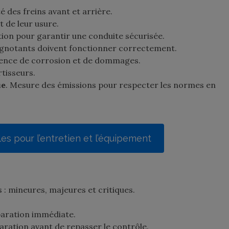
ité des freins avant et arrière.
t de leur usure.
ection pour garantir une conduite sécurisée.
clignotants doivent fonctionner correctement.
sence de corrosion et de dommages.
rtisseurs.
ue
. Mesure des émissions pour respecter les normes en
es pour l’entretien et l’équipement
s : mineures, majeures et critiques.
paration immédiate.
aration avant de repasser le contrôle.