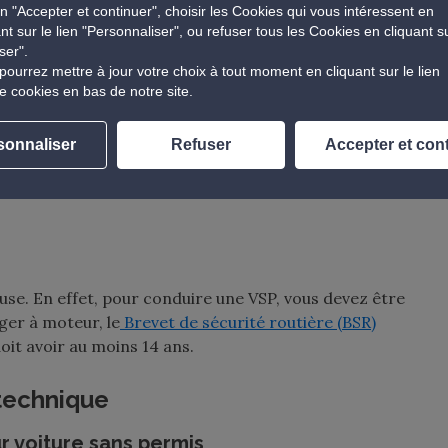
n "Accepter et continuer", choisir les Cookies qui vous intéressent en
ant sur le lien "Personnaliser", ou refuser tous les Cookies en cliquant s
s dispositifs de sécurité comme des ceintures de sécurité,
ser".
pour garantir la protection sur la route.
pourrez mettre à jour votre choix à tout moment en cliquant sur le lien
e cookies en bas de notre site.
trouve :
sonnaliser
Refuser
Accepter et con
euse. En effet, pour conduire une VSP, vous devez être
ger à moteur, le
Brevet de sécurité routière (BSR)
oit avoir au moins 14 ans.
 technique
r voiture sans permis