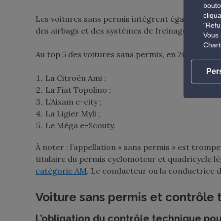
bouto
cliqu
Les voitures sans permis intègrent également de
"Refu
des airbags et des systèmes de freinage avancés 
Vous 
Chart
Au top 5 des voitures sans permis, en 2024, on re
Per
La Citroën Ami ;
La Fiat Topolino ;
L’Aixam e-city ;
La Ligier Myli ;
Le Méga e-Scouty.
À noter : l’appellation « sans permis » est tromp
titulaire du permis cyclomoteur et quadricycle lé
catégorie AM
. Le conducteur ou la conductrice d
Voiture sans permis et contrôle
L’obligation du contrôle technique pou