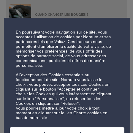
QUAND CHANGER LES BOUGIES ?
En poursuivant votre navigation sur ce site, vous
acceptez l'utilisation de cookies par Norauto et ses
partenaires tels que Valiuz. Ces traceurs nous
L’HIVERNAGE DE VOTRE VÉHICULE : NOS 5 CONSEILS
permettent d'améliorer la qualité de votre visite, de
POUR UN REDÉMARRAGE SEREIN
mémoriser vos préférences, de vous offrir des
options de partage social, de vous adresser des
communications, publicités et offres de manière
personnalisée.
A l’exception des Cookies essentiels au
COMMENT VÉRIFIER LES DISQUES ET PLAQUETTES DE
fonctionnement du site, Norauto vous laisse le
FREIN?
choix : vous pouvez accepter tous ces Cookies en
cliquant sur le bouton "Accepter et continuer",
choisir les Cookies qui vous intéressent en cliquant
sur le lien "Personnaliser", ou refuser tous les
Cookies en cliquant sur "Refuser".
Vous pourrez mettre à jour votre choix à tout
LA CHAÎNE NEIGE SPÉCIAL DÉBUTANT !
moment en cliquant sur le lien Charte cookies en
bas de notre site.