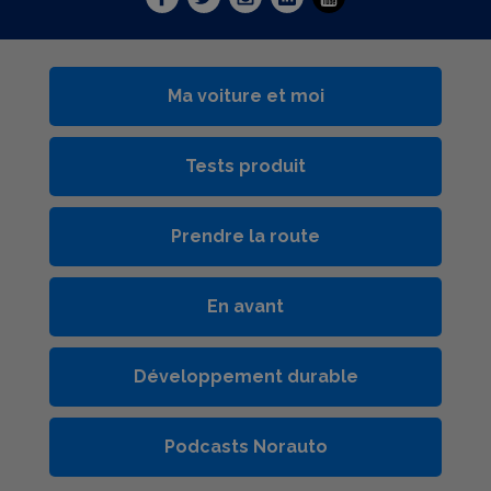
Ma voiture et moi
Tests produit
Prendre la route
En avant
Développement durable
Podcasts Norauto